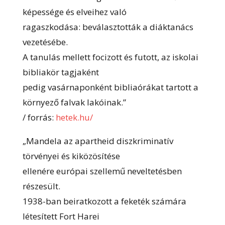
képessége és elveihez való
ragaszkodása: beválasztották a diáktanács
vezetésébe.
A tanulás mellett focizott és futott, az iskolai
bibliakör tagjaként
pedig vasárnaponként bibliaórákat tartott a
környező falvak lakóinak.”
/ forrás:
hetek.hu/
„Mandela az apartheid diszkriminatív
törvényei és kiközösítése
ellenére európai szellemű neveltetésben
részesült.
1938-ban beiratkozott a feketék számára
létesített Fort Harei