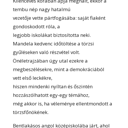
Kilencéves korában apja meghalt, ekkor a
tembu nép nagy hatalmú
vezetője vette pártfogásába: saját fiaként
gondoskodott róla, a
legjobb iskolákat biztosította neki.
Mandela kedvenc időtöltése a törzsi
gyűléseken való részvétel volt.
Önéletrajzában úgy utal ezekre a
megbeszélésekre, mint a demokráciából
vett első leckékre,
hiszen mindenki nyíltan és őszintén
hozzászólhatott egy-egy témához,
még akkor is, ha véleménye ellentmondott a
törzsfőnökének.
Bentlakásos angol középiskolába járt, ahol