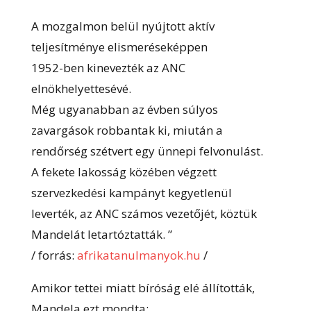
A mozgalmon belül nyújtott aktív
teljesítménye elismeréseképpen
1952-ben kinevezték az ANC
elnökhelyettesévé.
Még ugyanabban az évben súlyos
zavargások robbantak ki, miután a
rendőrség szétvert egy ünnepi felvonulást.
A fekete lakosság közében végzett
szervezkedési kampányt kegyetlenül
leverték, az ANC számos vezetőjét, köztük
Mandelát letartóztatták. ”
/ forrás:
afrikatanulmanyok.hu
/
Amikor tettei miatt bíróság elé állították,
Mandela ezt mondta: