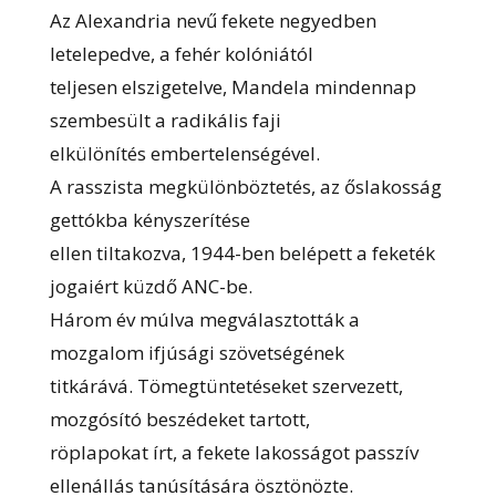
Az Alexandria nevű fekete negyedben
letelepedve, a fehér kolóniától
teljesen elszigetelve, Mandela mindennap
szembesült a radikális faji
elkülönítés embertelenségével.
A rasszista megkülönböztetés, az őslakosság
gettókba kényszerítése
ellen tiltakozva, 1944-ben belépett a feketék
jogaiért küzdő ANC-be.
Három év múlva megválasztották a
mozgalom ifjúsági szövetségének
titkárává. Tömegtüntetéseket szervezett,
mozgósító beszédeket tartott,
röplapokat írt, a fekete lakosságot passzív
ellenállás tanúsítására ösztönözte.