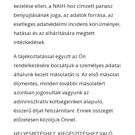
kezelése ellen, a NAIH-hoz címzett panasz
benyújtásának joga, az adatok forrása, az
esetleges adatvédelmi incidens körülményei,
hatásai és az elhárítására megtett
intézkedések
A tájékoztatással együtt az Ön
rendelkezésére bocsátjuk a személyes adatai
általunk kezelt másolatát is. Az első másolat
díjmentes, minden további másolatért
azonban jogosultak vagyunk az
adminisztratív költségeinken alapuló,
ésszerű díjat felszámítani. Ennek összegét
előzetesen közöljük Önnel.
HELYESBÍTÉSHEZ, KIEGÉSZÍTÉSHEZ VALÓ