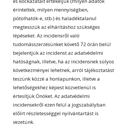
és kockázatait értékeljük (milyen adatok
érintettek, milyen mennyiségben,
pótolhatók-e, stb.) és haladéktalanul
megtesszük az elhárításhoz szükséges
lépéseket. Az incidensről való
tudomásszerzésünket követő 72 órán belül
bejelentjük az incidenst az adatvédelmi
hatóságnak, illetve, ha az incidensnek súlyos
következményei lehetnek, arról tájékoztatást
teszünk közzé a honlapunkon, illetve a
lehetőségekhez képest közvetlenül is
értesítjük Önöket. Az adatvédelmi
incidensekről ezen felül a jogszabályban
előírt részletességgel nyilvántartást is
vezetünk.