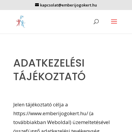
kapcsolat@emberijogokert.hu
ADATKEZELÉSI
TÁJÉKOZTATÓ
Jelen tájékoztató célja a
https://www.emberijogokert.hu/ (a
továbbiakban Weboldal) üzemeltetésével
összefüggő adatkezelési tevékenység,