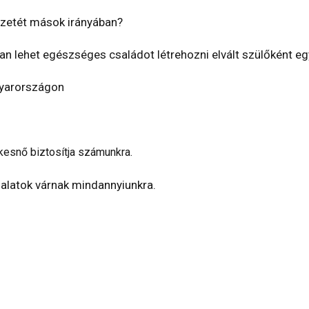
érzetét mások irányában?
an lehet egészséges családot létrehozni elvált szülőként eg
gyarországon
ekesnő biztosítja számunkra.
alatok várnak mindannyiunkra.