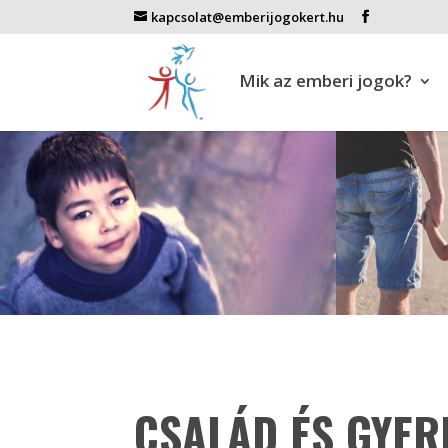
kapcsolat@emberijogokert.hu
Mik az emberi jogok?
CSALÁD ÉS GYER