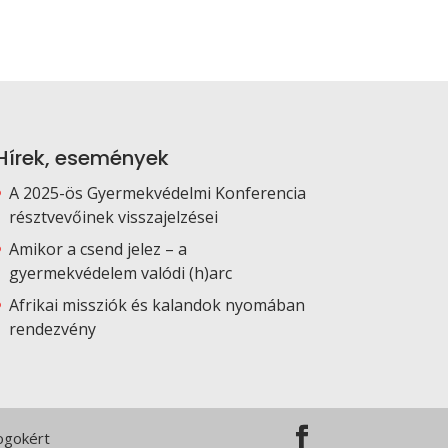
Hírek, események
A 2025-ös Gyermekvédelmi Konferencia
résztvevőinek visszajelzései
Amikor a csend jelez – a
gyermekvédelem valódi (h)arc
Afrikai missziók és kalandok nyomában
rendezvény
Jogokért