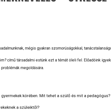
rsadalmunknak, mégis gyakran szomorúságokkal, tanácstalanságok
röm?
című társadalmi estünk ezt a témát öleli fel. Előadóink ig
 a problémák megoldására.
 gyermekek körében. Mit tehet a szülő és mit a pedagógus?
ekeknek a szüleiktől?