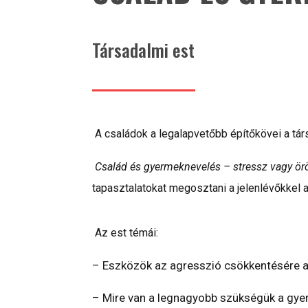
Társadalmi est
A családok a legalapvetőbb építőkövei a tá
Család és gyermeknevelés – stressz vagy ö
tapasztalatokat megosztani a jelenlévőkkel
Az est témái:
– Eszközök az agresszió csökkentésére a
– Mire van a legnagyobb szükségük a gyer