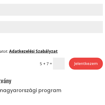
atot:
Adatkezelési Szabályzat
=
Jelentkezem
5 + 7
tvány
t magyarországi program