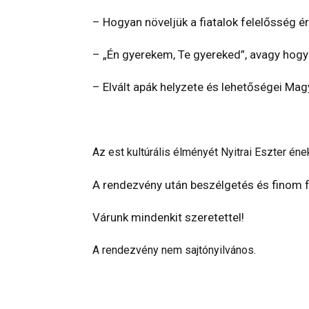
– Hogyan növeljük a fiatalok felelősség 
– „Én gyerekem, Te gyereked”, avagy hogy
– Elvált apák helyzete és lehetőségei Ma
Az est kultúrális élményét Nyitrai Eszter én
A rendezvény után beszélgetés és finom f
Várunk mindenkit szeretettel!
A rendezvény nem sajtónyilvános.