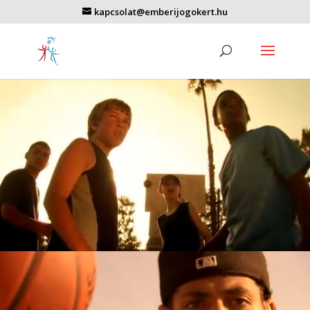
kapcsolat@emberijogokert.hu