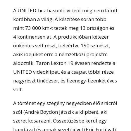
A UNITED-hez hasonló videót még nem látott
korábban a világ. A készítése során több
mint 73 000 km-t tettek meg 13 országon és
4 kontinensen át. A produkcióban kétezer
önkéntes vett részt, beleértve 150 színészt,
akik idejüket erre a nemzetközi projektre
áldozták. Taron Lexton 19 évesen rendezte a
UNITED videoklipet, és a csapat többi része
nagyrészt tinédzser, és tizenegy-tizenkét éves
volt.
A történet egy szegény negyedben élő srácról
szól (André Boydon játszik a klipben), aki
szeret kosarazni. Összetűzésbe kerül egy
bandával és annak vezetőjével (Eric Fortéval),