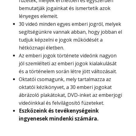
füzetek, melyek érthetően és egyszerűen
bemutatják jogainkat és ismertetik azok
lényeges elemeit.
30 videó minden egyes emberi jogról, melyek
segítségünkre vannak abban, hogy jobban el
tudjuk képzelni e jogok működését a
hétköznapi életben.
Az emberi jogok története videónk nagyon
jól szemlélteti az emberi jogok kialakulását
és a történelem során létre jött változásait.
Oktatói csomagunk, mely tartalmazza az
oktatói kézikönyvet, a 30 emberi jogokat
ábrázoló plakátokat, DVD-inket az emberjogi
videóinkkal és felvilágosító füzeteket.
Eszközeink és tevékenységeink
ingyenesek mindenki számára.