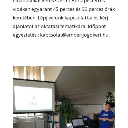
előadásokat kérés szerint Budapesten és
vidéken egyaránt 45 perces és 90 perces órák
keretében. Lépj velünk kapcsolatba és kérj
ajánlatot az oktatási tematikára. Időpont
egyeztetés : kapcsolat@emberijogokert.hu.