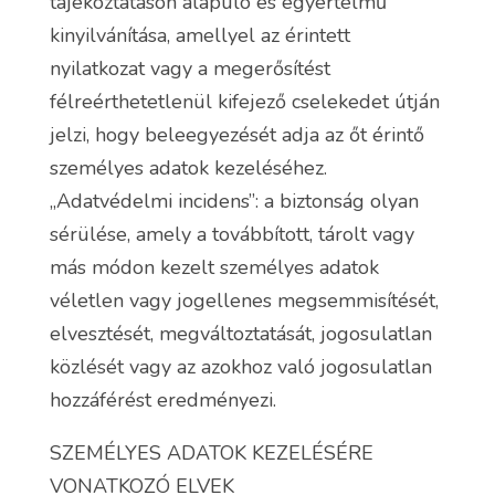
tájékoztatáson alapuló és egyértelmű
kinyilvánítása, amellyel az érintett
nyilatkozat vagy a megerősítést
félreérthetetlenül kifejező cselekedet útján
jelzi, hogy beleegyezését adja az őt érintő
személyes adatok kezeléséhez.
„Adatvédelmi incidens”: a biztonság olyan
sérülése, amely a továbbított, tárolt vagy
más módon kezelt személyes adatok
véletlen vagy jogellenes megsemmisítését,
elvesztését, megváltoztatását, jogosulatlan
közlését vagy az azokhoz való jogosulatlan
hozzáférést eredményezi.
SZEMÉLYES ADATOK KEZELÉSÉRE
VONATKOZÓ ELVEK