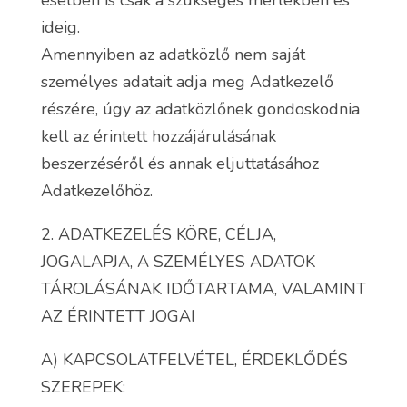
esetben is csak a szükséges mértékben és
ideig.
Amennyiben az adatközlő nem saját
személyes adatait adja meg Adatkezelő
részére, úgy az adatközlőnek gondoskodnia
kell az érintett hozzájárulásának
beszerzéséről és annak eljuttatásához
Adatkezelőhöz.
2. ADATKEZELÉS KÖRE, CÉLJA,
JOGALAPJA, A SZEMÉLYES ADATOK
TÁROLÁSÁNAK IDŐTARTAMA, VALAMINT
AZ ÉRINTETT JOGAI
A) KAPCSOLATFELVÉTEL, ÉRDEKLŐDÉS
SZEREPEK: