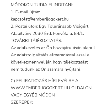
MÓDOKON TUDJA ELINDÍTANI:
1. E-mail újtán:
kapcsolat@emberijogokert.hu
2. Postai úton: Egy Toleránsabb Világért
Alapítvány 2030 Érd, Fenyőfa u. 84/1.
TOVÁBBI TÁJÉKOZTATÁS:
Az adatkezelés az Ön hozzájárulásán alapul.
Az adatszolgáltatás elmaradással azzal a
következménnyel jár, hogy tájékoztatást
nem tudunk az Ön számára nyújtani.
C) FELIRATKOZÁS HÍRLEVÉLRE A
WWW.EMBERIJOGOKERT.HU OLDALON,
VAGY EGYÉB MÓDON
SZEREPEK: