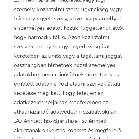
„Címzett”: az a természetes vagy jogi
személy, közhatalmi szerv, ügynökség vagy
bármely egyéb szerv, akivel vagy amellyel
a személyes adatot közlik, függetlenül attól,
hogy harmadik fél-e. Azon közhatalmi
szervek, amelyek egy egyedi vizsgálat
keretében az uniós vagy a tagállami joggal
összhangban férhetnek hozzá személyes
adatokhoz, nem minősülnek címzettnek; az
említett adatok e közhatalmi szervek általi
kezelése meg kell, hogy feleljen az
adatkezelés céljainak megfelelően az
alkalmazandó adatvédelmi szabályoknak.
„Az érintett hozzájárulása”: az érintett
akaratának önkéntes, konkrét és megfelelő