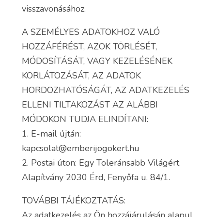
visszavonásához.
A SZEMÉLYES ADATOKHOZ VALÓ
HOZZÁFÉRÉST, AZOK TÖRLÉSÉT,
MÓDOSÍTÁSÁT, VAGY KEZELÉSÉNEK
KORLÁTOZÁSÁT, AZ ADATOK
HORDOZHATÓSÁGÁT, AZ ADATKEZELÉS
ELLENI TILTAKOZÁST AZ ALÁBBI
MÓDOKON TUDJA ELINDÍTANI:
1. E-mail újtán:
kapcsolat@emberijogokert.hu
2. Postai úton: Egy Toleránsabb Világért
Alapítvány 2030 Érd, Fenyőfa u. 84/1.
TOVÁBBI TÁJÉKOZTATÁS:
Az adatkezelés az Ön hozzájárulásán alapul.