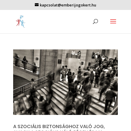
kapcsolat@emberijogokert.hu
A SZOCIÁLIS BIZTONSÁGHOZ VALÓ JOG,