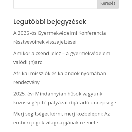
Legutóbbi bejegyzések
A 2025-ös Gyermekvédelmi Konferencia
résztvevőinek visszajelzései
Amikor a csend jelez – a gyermekvédelem
valódi (h)arc
Afrikai missziók és kalandok nyomában
rendezvény
2025. évi Mindannyian hősök vagyunk
közösségépítő pályázat díjátadó ünnepsége
Merj segítséget kérni, merj közbelépni: Az
emberi jogok világnapjának üzenete