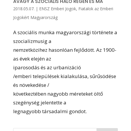
AVAGY A SZOCIÁLIS HÁLÓ RÉGEN ÉS MA
2018.05.07.
|
ENSZ Emberi Jogok
,
Fiatalok az Emberi
Jogokért Magyarország
A szociális munka magyarországi története a
szocializmusig a
nemzetközihez hasonlóan fejlődött. Az 1900-
as évek elején az
iparosodás és az urbanizáció
/emberi települések kialakulása, sűrűsödése
és növekedése /
következtében nagyobb méreteket öltő
szegénység jelentette a
legnagyobb társadalmi gondot.