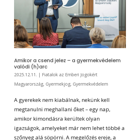
Amikor a csend jelez – a gyermekvédelem
valódi (h)arc
2025.12.11.
|
Fiatalok az Emberi Jogokért
Magyarország
,
Gyermekjog
,
Gyermekvédelem
A gyerekek nem kiabálnak, nekünk kell
megtanulni meghallani őket – egy nap,
amikor kimondásra kerültek olyan
igazságok, amelyeket már nem lehet többé a
szőnyeg alá söpörni. A megelőzés ereje, a