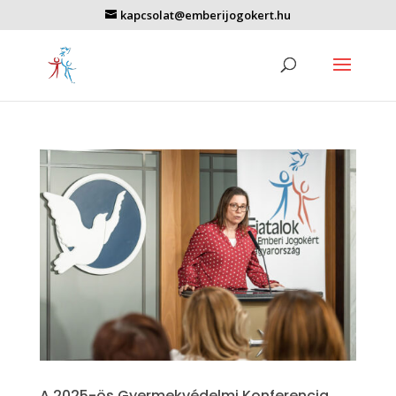
kapcsolat@emberijogokert.hu
A 2025-ös Gyermekvédelmi Konferencia