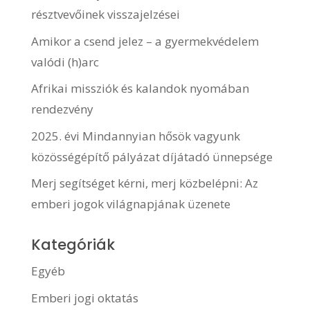
résztvevőinek visszajelzései
Amikor a csend jelez – a gyermekvédelem
valódi (h)arc
Afrikai missziók és kalandok nyomában
rendezvény
2025. évi Mindannyian hősök vagyunk
közösségépítő pályázat díjátadó ünnepsége
Merj segítséget kérni, merj közbelépni: Az
emberi jogok világnapjának üzenete
Kategóriák
Egyéb
Emberi jogi oktatás