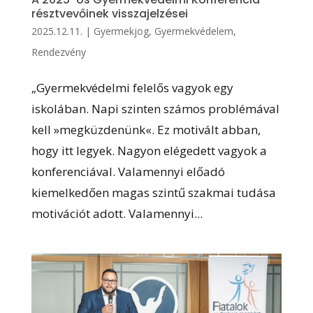
résztvevőinek visszajelzései
2025.12.11.
|
Gyermekjog
,
Gyermekvédelem
,
Rendezvény
„Gyermekvédelmi felelős vagyok egy
iskolában. Napi szinten számos problémával
kell »megküzdenünk«. Ez motivált abban,
hogy itt legyek. Nagyon elégedett vagyok a
konferenciával. Valamennyi előadó
kiemelkedően magas szintű szakmai tudása
motivációt adott. Valamennyi...