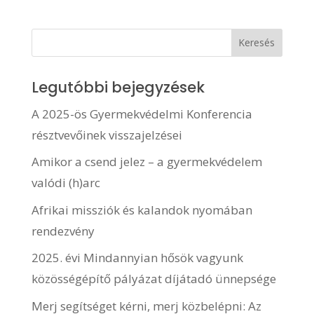
Legutóbbi bejegyzések
A 2025-ös Gyermekvédelmi Konferencia
résztvevőinek visszajelzései
Amikor a csend jelez – a gyermekvédelem
valódi (h)arc
Afrikai missziók és kalandok nyomában
rendezvény
2025. évi Mindannyian hősök vagyunk
közösségépítő pályázat díjátadó ünnepsége
Merj segítséget kérni, merj közbelépni: Az