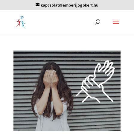
kapcsolat@emberijogokert.hu