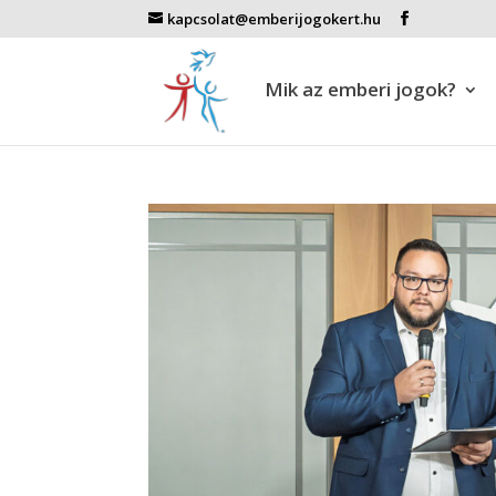
kapcsolat@emberijogokert.hu
Mik az emberi jogok?