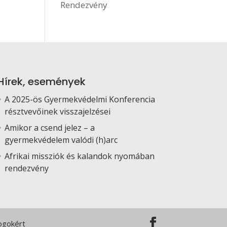
Rendezvény
Hírek, események
A 2025-ös Gyermekvédelmi Konferencia
résztvevőinek visszajelzései
Amikor a csend jelez – a
gyermekvédelem valódi (h)arc
Afrikai missziók és kalandok nyomában
rendezvény
Jogokért