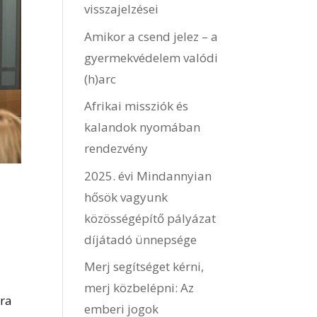
visszajelzései
Amikor a csend jelez – a
gyermekvédelem valódi
(h)arc
Afrikai missziók és
kalandok nyomában
rendezvény
2025. évi Mindannyian
hősök vagyunk
közösségépítő pályázat
díjátadó ünnepsége
Merj segítséget kérni,
merj közbelépni: Az
sra
emberi jogok