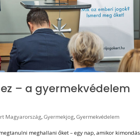
elez – a gyermekvédelem
ért Magyarország
,
Gyermekjog
,
Gyermekvédelem
 megtanulni meghallani őket – egy nap, amikor kimondá