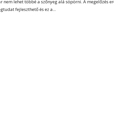
r nem lehet többé a szőnyeg alá söpörni. A megelőzés er
tudat fejleszthető és ez a...