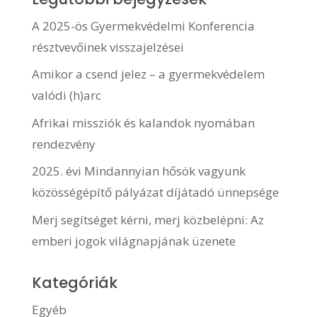
A 2025-ös Gyermekvédelmi Konferencia
résztvevőinek visszajelzései
Amikor a csend jelez – a gyermekvédelem
valódi (h)arc
Afrikai missziók és kalandok nyomában
rendezvény
2025. évi Mindannyian hősök vagyunk
közösségépítő pályázat díjátadó ünnepsége
Merj segítséget kérni, merj közbelépni: Az
emberi jogok világnapjának üzenete
Kategóriák
Egyéb