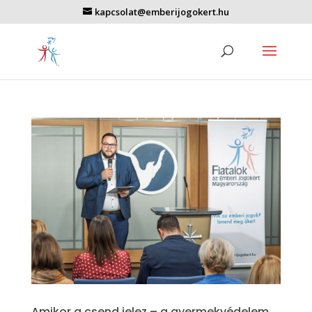
kapcsolat@emberijogokert.hu
Amikor a csend jelez – a gyermekvédelem