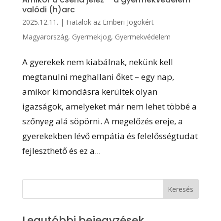
valódi (h)arc
2025.12.11.
|
Fiatalok az Emberi Jogokért
Magyarország
,
Gyermekjog
,
Gyermekvédelem
A gyerekek nem kiabálnak, nekünk kell
megtanulni meghallani őket – egy nap,
amikor kimondásra kerültek olyan
igazságok, amelyeket már nem lehet többé a
szőnyeg alá söpörni. A megelőzés ereje, a
gyerekekben lévő empátia és felelősségtudat
fejleszthető és ez a...
Legutóbbi bejegyzések