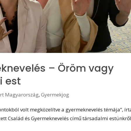
knevelés – Öröm vagy
i est
ért Magyarország
,
Gyermekjog
ontokból volt megközelítve a gyermeknevelés témája”, írt
ett Család és Gyermeknevelés című társadalmi estünkről