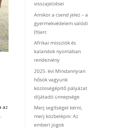
visszajelzései
Amikor a csend jelez – a
gyermekvédelem valódi
(h)arc
Afrikai missziók és
kalandok nyomában
rendezvény
2025. évi Mindannyian
hősök vagyunk
közösségépítő pályázat
díjátadó ünnepsége
a az
Merj segítséget kérni,
.
merj közbelépni: Az
emberi jogok