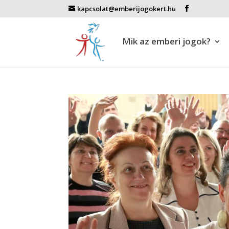
kapcsolat@emberijogokert.hu
Mik az emberi jogok?