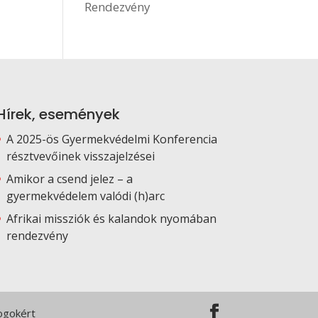
Rendezvény
Hírek, események
A 2025-ös Gyermekvédelmi Konferencia
résztvevőinek visszajelzései
Amikor a csend jelez – a
gyermekvédelem valódi (h)arc
Afrikai missziók és kalandok nyomában
rendezvény
Jogokért