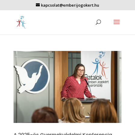
kapcsolat@emberijogokert.hu
A 2025-ös Gyermekvédelmi Konferencia