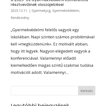
résztvevőinek visszajelzései
2025.12.11.
|
Gyermekjog
,
Gyermekvédelem
,
Rendezvény
„Gyermekvédelmi felelős vagyok egy
iskolában. Napi szinten számos problémával
kell »megküzdenünk«. Ez motivált abban,
hogy itt legyek. Nagyon elégedett vagyok a
konferenciával. Valamennyi előadó
kiemelkedően magas szintű szakmai tudása
motivációt adott. Valamennyi...
Legutóbbi bejegyzések