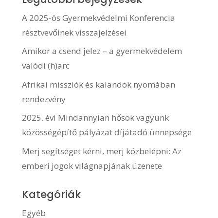
A 2025-ös Gyermekvédelmi Konferencia
résztvevőinek visszajelzései
Amikor a csend jelez – a gyermekvédelem
valódi (h)arc
Afrikai missziók és kalandok nyomában
rendezvény
2025. évi Mindannyian hősök vagyunk
közösségépítő pályázat díjátadó ünnepsége
Merj segítséget kérni, merj közbelépni: Az
emberi jogok világnapjának üzenete
Kategóriák
Egyéb