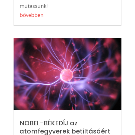
mutassunk!
bővebben
NOBEL-BÉKEDÍJ az
atomfegyverek betiltásáért