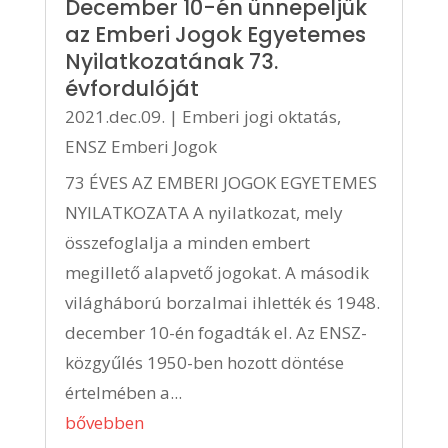
December 10-én ünnepeljük
az Emberi Jogok Egyetemes
Nyilatkozatának 73.
évfordulóját
2021.dec.09.
|
Emberi jogi oktatás
,
ENSZ Emberi Jogok
73 ÉVES AZ EMBERI JOGOK EGYETEMES
NYILATKOZATA A nyilatkozat, mely
összefoglalja a minden embert
megillető alapvető jogokat. A második
világháború borzalmai ihlették és 1948.
december 10-én fogadták el. Az ENSZ-
közgyűlés 1950-ben hozott döntése
értelmében a...
bővebben