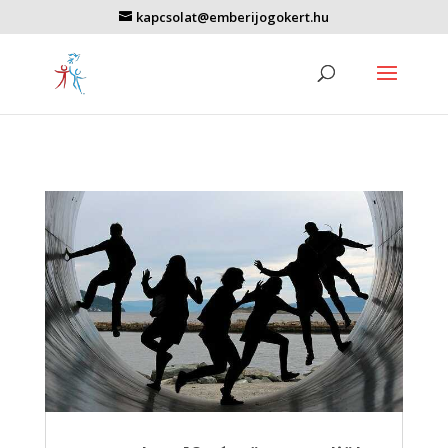
kapcsolat@emberijogokert.hu